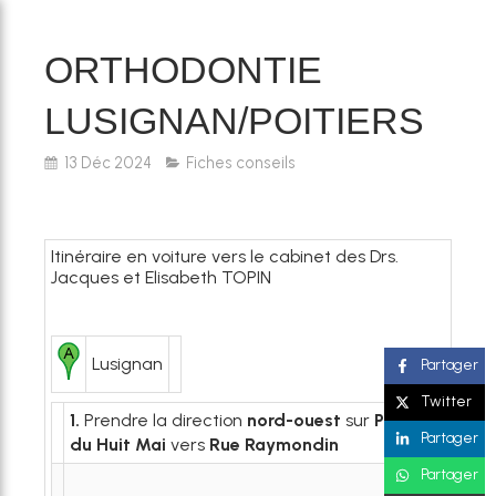
ORTHODONTIE
LUSIGNAN/POITIERS
13 Déc 2024
Fiches conseils
Itinéraire en voiture vers le cabinet des Drs.
Jacques et Elisabeth TOPIN
Lusignan
Partager
Twitter
1.
Prendre la direction
nord-ouest
sur
Pl.
Partager
du Huit Mai
vers
Rue Raymondin
Partager
34