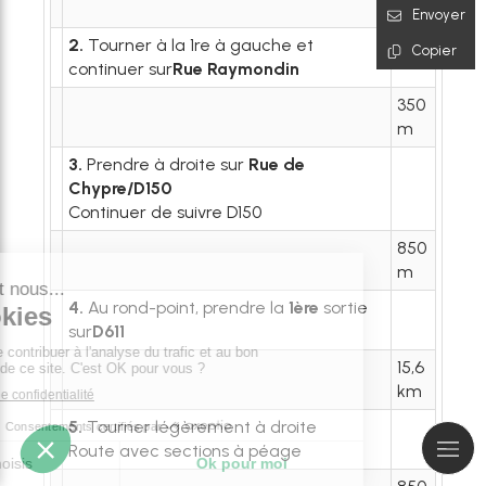
m
Envoyer
2.
Tourner à la 1re à gauche et
Copier
continuer sur
Rue Raymondin
350
m
3.
Prendre à droite sur
Rue de
Chypre/D150
Continuer de suivre D150
850
m
4.
Au rond-point, prendre la
1ère
sortie
sur
D611
15,6
km
5.
Tourner légèrement à droite
Route avec sections à péage