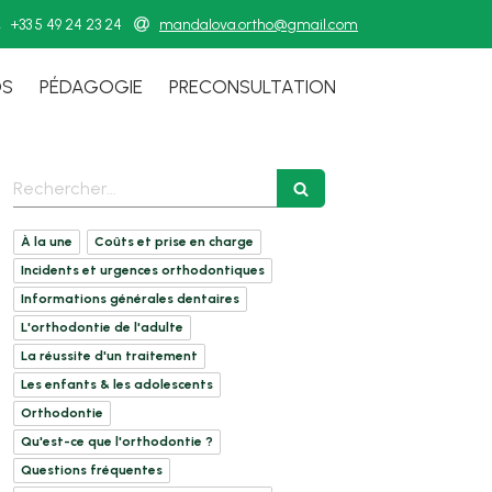
+33 5 49 24 23 24
mandalova.ortho@gmail.com
OS
PÉDAGOGIE
PRECONSULTATION
Rechercher
À la une
Coûts et prise en charge
Incidents et urgences orthodontiques
Informations générales dentaires
L'orthodontie de l'adulte
La réussite d'un traitement
Les enfants & les adolescents
Orthodontie
Qu'est-ce que l'orthodontie ?
Questions fréquentes